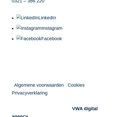
0321 – 386 220
LinkedIn
Instagram
Facebook
©2026 - Enigma Architecten
|
Algemene voorwaarden
|
Cookies
|
Privacyverklaring
Designed and Powered by –
VWA digital
agency