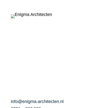
In 2017 hebben wij ons 40 jarig jubileum
gevierd. Ruim 40 jaar waarin we de bouw en
regelgeving hebben zien veranderen, ruim
40 jaar waarin we mensen hebben geholpen
hun bouwplannen te realiseren. Ruim 40 jaar
ervaring in architectuur, ruimtelijke kwaliteit
en bouwproces.
De Bolder 16
8251 KC Dronten
info@enigma-architecten.nl