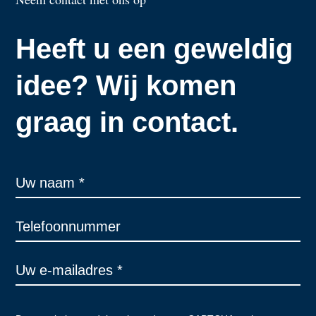
Heeft u een geweldig
idee? Wij komen
graag in contact.
Contactformulier
(kort
-
light
mode)